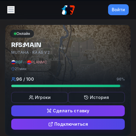
Войти
Онлайн
RFS:MAIN
MUTAHA
·
RAAS V2
RGF
vs
PLANMC
21 мин
96
/
100
96
%
Игроки
История
Сделать ставку
Подключиться