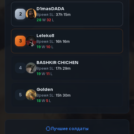
D1masDADA
2
Время SL
:
37h 15m
28
W
·
32
L
Lelekoll
3
Время SL
:
16h 16m
19
W
·
10
L
BASHKIR CHICHEN
4
Время SL
:
17h 29m
19
W
·
11
L
Golden
5
Время SL
:
15h 30m
18
W
·
5
L
Лучшие солдаты